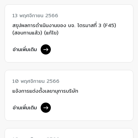
13 พฤศจิกายน 2566
สรุปผลการดำเนินงานของ บจ. ไตรมาสที่ 3 (F45)
(สอบทานแล้ว) (แก้ไข)
อ่านเพิ่มเติม
10 พฤศจิกายน 2566
แจ้งการแต่งตั้งเลขานุการบริษัท
อ่านเพิ่มเติม