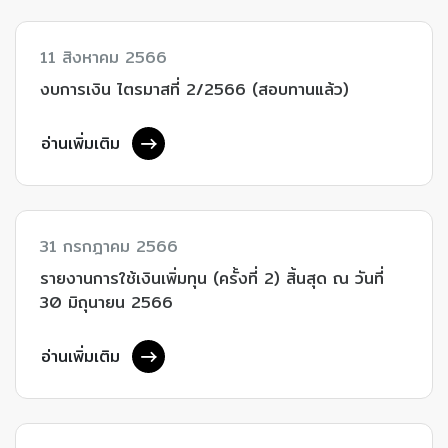
11 สิงหาคม 2566
งบการเงิน ไตรมาสที่ 2/2566 (สอบทานแล้ว)
อ่านเพิ่มเติม
31 กรกฎาคม 2566
รายงานการใช้เงินเพิ่มทุน (ครั้งที่ 2) สิ้นสุด ณ วันที่
30 มิถุนายน 2566
อ่านเพิ่มเติม